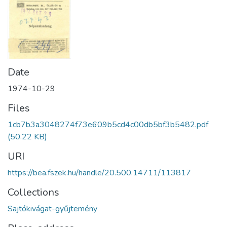
Date
1974-10-29
Files
1cb7b3a3048274f73e609b5cd4c00db5bf3b5482.pdf
(50.22 KB)
URI
https://bea.fszek.hu/handle/20.500.14711/113817
Collections
Sajtókivágat-gyűjtemény