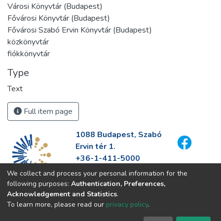
Városi Könyvtár (Budapest)
Fővárosi Könyvtár (Budapest)
Fővárosi Szabó Ervin Könyvtár (Budapest)
közkönyvtár
fiókkönyvtár
Type
Text
Full item page
1088 Budapest, Szabó
Ervin tér 1.
+36-1-411-5000
info@fszek.hu
We collect and process your personal information for the
https://fszek.hu
following purposes:
Authentication, Preferences,
Acknowledgement and Statistics
.
To learn more, please read our
privacy policy
.