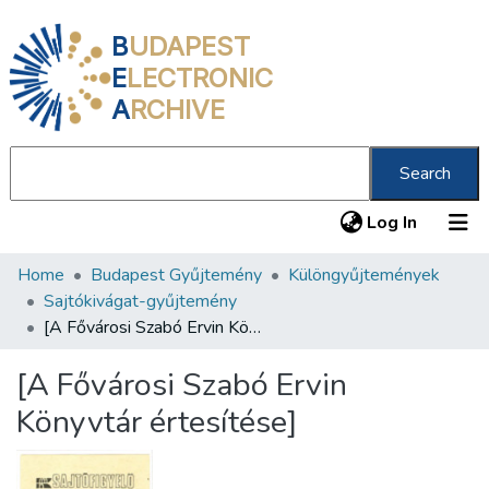
B
UDAPEST
E
LECTRONIC
A
RCHIVE
Search
(current
Log In
Home
Budapest Gyűjtemény
Különgyűjtemények
Communities & Collections
Sajtókivágat-gyűjtemény
All of DSpace
[A Fővárosi Szabó Ervin Könyvtár értesítése]
Statistics
[A Fővárosi Szabó Ervin
About us
Könyvtár értesítése]