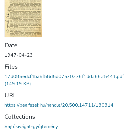
Date
1947-04-23
Files
17d085edcf4ba5f58d5d07a70276f1dd36635441.pdf
(149.19 KB)
URI
https://bea.fszek.hu/handle/20.500.14711/130314
Collections
Sajtókivágat-gyűjtemény