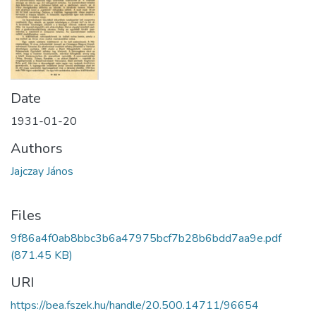
Date
1931-01-20
Authors
Jajczay János
Files
9f86a4f0ab8bbc3b6a47975bcf7b28b6bdd7aa9e.pdf
(871.45 KB)
URI
https://bea.fszek.hu/handle/20.500.14711/96654