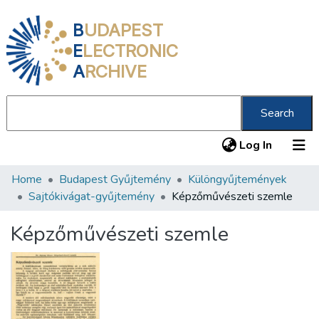
B
UDAPEST
E
LECTRONIC
A
RCHIVE
Search
(current
Log In
Home
Budapest Gyűjtemény
Különgyűjtemények
Communities & Collections
Sajtókivágat-gyűjtemény
Képzőművészeti szemle
All of DSpace
Képzőművészeti szemle
Statistics
About us