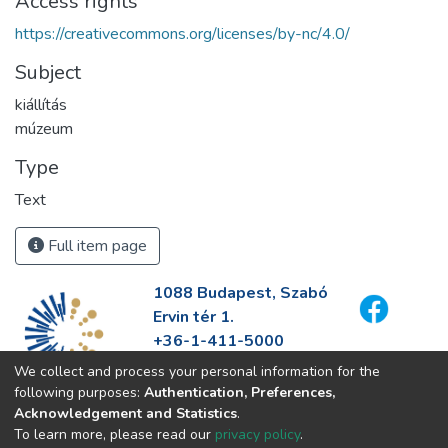
Access rights
https://creativecommons.org/licenses/by-nc/4.0/
Subject
kiállítás
múzeum
Type
Text
Full item page
1088 Budapest, Szabó
Ervin tér 1.
+36-1-411-5000
info@fszek.hu
We collect and process your personal information for the
https://fszek.hu
following purposes:
Authentication, Preferences,
Acknowledgement and Statistics
.
To learn more, please read our
privacy policy
.