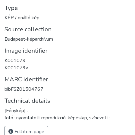
Type
KÉP / önálló kép
Source collection
Budapest-képarchívum
Image identifier
K001079
K001079v
MARC identifier
bibFSZ01504767
Technical details
[Fénykép] :
fotó :,nyomtatott reprodukció, képeslap, színezett ;
Full item page