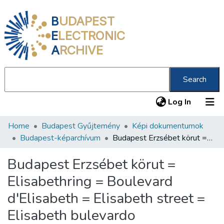
B
UDAPEST
E
LECTRONIC
A
RCHIVE
Search
(current
Log In
Home
Budapest Gyűjtemény
Képi dokumentumok
Communities & Collections
Budapest-képarchívum
Budapest Erzsébet körut = Elisabethring = Boulevard d'Elisabeth = Elisabeth street = Elisabeth bulevardo
All of DSpace
Budapest Erzsébet körut =
Statistics
Elisabethring = Boulevard
About us
d'Elisabeth = Elisabeth street =
Elisabeth bulevardo