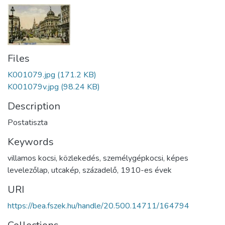
Files
K001079.jpg
(171.2 KB)
K001079v.jpg
(98.24 KB)
Description
Postatiszta
Keywords
villamos kocsi
,
közlekedés
,
személygépkocsi
,
képes
levelezőlap
,
utcakép
,
századelő
,
1910-es évek
URI
https://bea.fszek.hu/handle/20.500.14711/164794