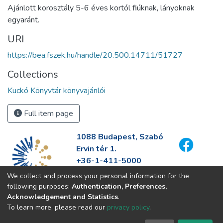
Ajánlott korosztály 5-6 éves kortól fiúknak, lányoknak
egyaránt.
URI
https://bea.fszek.hu/handle/20.500.14711/51727
Collections
Kuckó Könyvtár könyvajánlói
Full item page
1088 Budapest, Szabó
Ervin tér 1.
+36-1-411-5000
info@fszek.hu
We collect and process your personal information for the
https://fszek.hu
following purposes:
Authentication, Preferences,
Acknowledgement and Statistics
.
To learn more, please read our
privacy policy
.