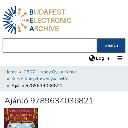
B
UDAPEST
E
LECTRONIC
A
RCHIVE
Search
(current
Log In
Home
0307 - Krúdy Gyula Könyvtár
Communities & Collections
Kuckó Könyvtár könyvajánlói
All of DSpace
Ajánló 9789634036821
Statistics
Ajánló 9789634036821
About us