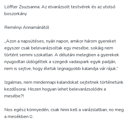
Löffler Zsuzsanna: Az elvarázsolt testvérek és az utolsó
boszorkány
Reményi Annamáriától
„Azon a napsütéses, nyári napon, amikor három gyereket
egyszer csak belevarázsoltak egy mesébe, sokáig nem
történt semmi szokatlan. A délutáni melegben a gyerekek
nyugodtan üldögéltek a szegedi vadaspark egyik padján,
nem is sejtve, hogy életük legnagyobb kalandja vár rájuk.”
Izgalmas, nem mindennapi kalandokat sejtetnek történetünk
kezdősorai. Hiszen hogyan lehet belevarázsolódni a
mesébe?!
Nos egész könnyedén, csak hinni kell a varázslatban, no meg
a mesékben☺.