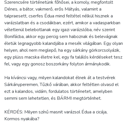
Szerencsére történetünk főhősei, a komoly, megfontolt
Dénes, a bátor, vakmerő, erős Mátyás, valamint a
talpraesett, cserfes Édua mind feltétel nélkül hisznek a
varázslatban és a csodákban, ezért, amikor a vadasparkban
véletlenül belebotlanak egy igazi varázslóba, név szerint
Bonifácba, akkor egy percig sem haboznak és belevágnak
életük legnagyobb kalandjába a mesék világában. Egy olyan
helyen, ahol nem meglepő, ha egy sárkány görkorcsolyázik,
egy plüss macska életre kel, egy fa találós kérdéseket tesz
fel, vagy egy gonosz boszorkány folyton ármánykodik.
Ha kíváncsi vagy, milyen kalandokat élnek át a testvérek
Sárkányperemen, Tűzkő várában, akkor feltétlen olvasd el
ezt a kalandos, vidám, fordulatos történetet, amelyben
semmi sem lehetetlen, és BÁRMI megtörténhet.
KÉRDÉS: Milyen színű masnit varázsol Édua a cicája,
Kormos nyakába?