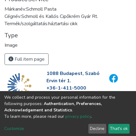
Márkanév:Schmoll Pasta
Cégnév:Schmoll és Kallós Cipőkrém Gyár Rt.
Termék/szolgáltatás:háztartási cikk
Type
Image
Full item page
1088 Budapest, Szabó
Ervin tér 1.
+36-1-411-5000
info@fszek.hu
We collect and process your personal information for the
https://fszek.hu
following purposes:
Authentication, Preferences,
Acknowledgement and Statistics
.
To learn more, please read our
privacy policy
.
Customize
Decline
That's ok