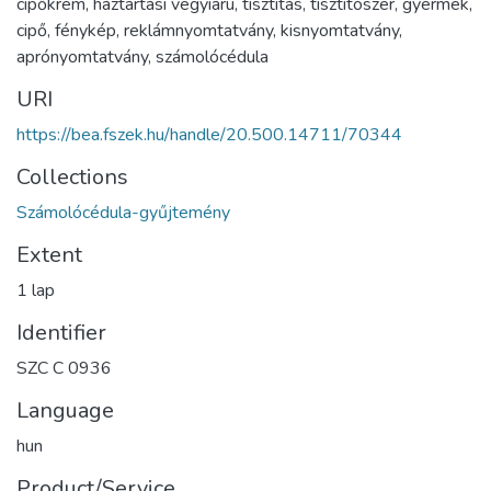
cipőkrém
,
háztartási vegyiáru
,
tisztítás
,
tisztítószer
,
gyermek
,
cipő
,
fénykép
,
reklámnyomtatvány
,
kisnyomtatvány
,
aprónyomtatvány
,
számolócédula
URI
https://bea.fszek.hu/handle/20.500.14711/70344
Collections
Számolócédula-gyűjtemény
Extent
1 lap
Identifier
SZC C 0936
Language
hun
Product/Service