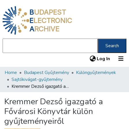
B
UDAPEST
E
LECTRONIC
A
RCHIVE
Search
(current
Log In
Home
Budapest Gyűjtemény
Különgyűjtemények
Communities & Collections
Sajtókivágat-gyűjtemény
All of DSpace
Kremmer Dezső igazgató a Fővárosi Könyvtár külön gyűjteményeiről
Statistics
Kremmer Dezső igazgató a
About us
Fővárosi Könyvtár külön
gyűjteményeiről