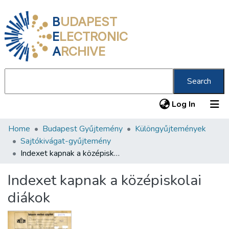
B
UDAPEST
E
LECTRONIC
A
RCHIVE
Search
(current
Log In
Home
Budapest Gyűjtemény
Különgyűjtemények
Communities & Collections
Sajtókivágat-gyűjtemény
All of DSpace
Indexet kapnak a középiskolai diákok
Statistics
Indexet kapnak a középiskolai
About us
diákok