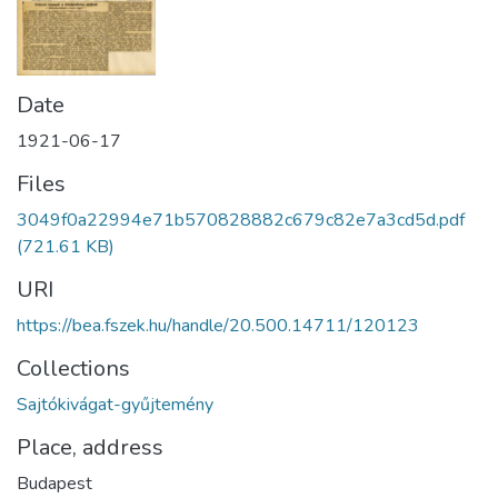
Date
1921-06-17
Files
3049f0a22994e71b570828882c679c82e7a3cd5d.pdf
(721.61 KB)
URI
https://bea.fszek.hu/handle/20.500.14711/120123
Collections
Sajtókivágat-gyűjtemény
Place, address
Budapest