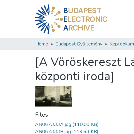
B
UDAPEST
E
LECTRONIC
A
RCHIVE
Home
Budapest Gyűjtemény
Képi doku
[A Vöröskereszt L
központi iroda]
Files
AN067333A.jpg
(110.09 KB)
AN067333B.jpg
(119.63 KB)