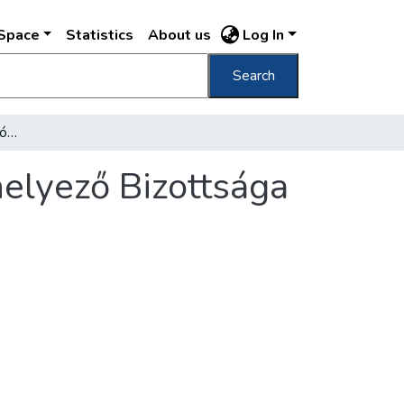
DSpace
Statistics
About us
Log In
Search
[A Vöröskereszt Lábadozó Sebesülteket Elhelyező Bizottsága központi iroda]
elyező Bizottsága