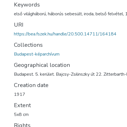
Keywords
első világháború
,
háborús sebesült
,
iroda
,
belső felvétel
,
URI
https://bea.fszek.hu/handle/20.500.14711/164184
Collections
Budapest-képarchívum
Geographical location
Budapest. 5. kerület. Bajcsy-Zsilinszky út 22. Zitterbarth
Creation date
1917
Extent
5x8 cm
Rights