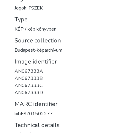
Jogok: FSZEK
Type
KÉP / kép könyvben
Source collection
Budapest-képarchívum
Image identifier
AN067333A
AN067333B
AN067333C
AN067333D
MARC identifier
bibFSZ01502277
Technical details