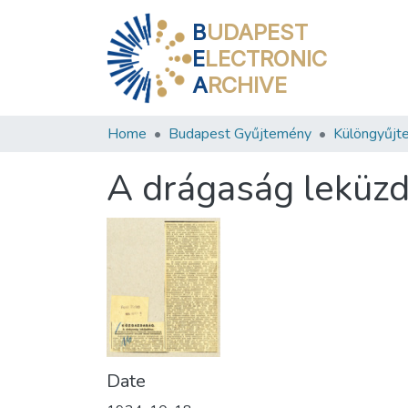
B
UDAPEST
E
LECTRONIC
A
RCHIVE
Home
Budapest Gyűjtemény
Különgyűjt
A drágaság leküz
Date