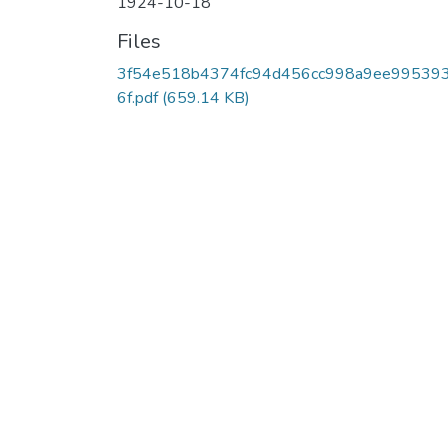
1924-10-18
Files
3f54e518b4374fc94d456cc998a9ee995393
6f.pdf
(659.14 KB)