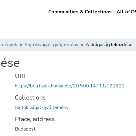
Communities & Collections
All of 
emények
Sajtókivágat-gyűjtemény
A drágaság leküzdése
dése
URI
https://bea.fszek.hu/handle/20.500.14711/121622
Collections
Sajtókivágat-gyűjtemény
Place, address
Budapest