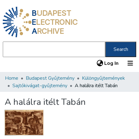
B
UDAPEST
E
LECTRONIC
A
RCHIVE
Search
(current
Log In
Home
Budapest Gyűjtemény
Különgyűjtemények
Communities & Collections
Sajtókivágat-gyűjtemény
A halálra itélt Tabán
All of DSpace
A halálra itélt Tabán
Statistics
About us