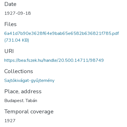
Date
1927-09-18
Files
6a41d7b90e3628f64e9bab65e6582b636821f785.pdf
(731.04 KB)
URI
https://bea.fszek.hu/handle/20.500.14711/98749
Collections
Sajtókivágat-gyűjtemény
Place, address
Budapest. Tabán
Temporal coverage
1927