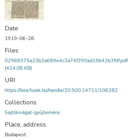
Date
1919-06-28
Files
02968375a23b2a689e4c3a74f390ad19b42b3fdf.pdf
(414.08 KB)
URI
https://bea.fszek.hu/handle/20.500.14711/106282
Collections
Sajtókivágat-gyűjtemény
Place, address
Budapest