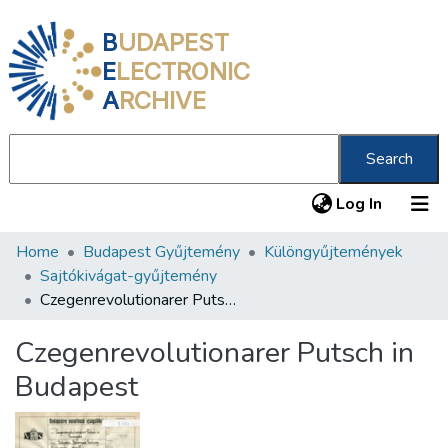
B
UDAPEST
E
LECTRONIC
A
RCHIVE
Search
(current
Log In
Home
Budapest Gyűjtemény
Különgyűjtemények
Communities & Collections
Sajtókivágat-gyűjtemény
All of DSpace
Czegenrevolutionarer Putsch in Budapest
Statistics
Czegenrevolutionarer Putsch in
About us
Budapest