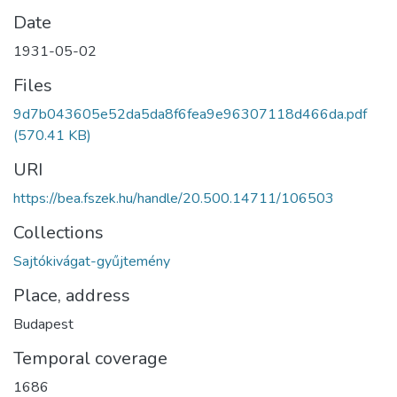
Date
1931-05-02
Files
9d7b043605e52da5da8f6fea9e96307118d466da.pdf
(570.41 KB)
URI
https://bea.fszek.hu/handle/20.500.14711/106503
Collections
Sajtókivágat-gyűjtemény
Place, address
Budapest
Temporal coverage
1686