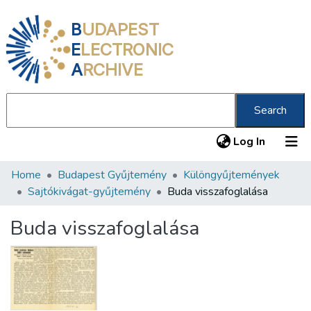
B
UDAPEST
E
LECTRONIC
A
RCHIVE
Search
(current
Log In
Home
Budapest Gyűjtemény
Különgyűjtemények
Communities & Collections
Sajtókivágat-gyűjtemény
Buda visszafoglalása
All of DSpace
Buda visszafoglalása
Statistics
About us