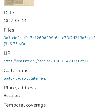
Date
1927-09-14
Files
0a3ccfd2a1ffac7c1269d299c6a1e70f2d213a3a.pdf
(346.73 KB)
URI
https://bea.fszek.hu/handle/20.500.14711/128100
Collections
Sajtókivágat-gyűjtemény
Place, address
Budapest
Temporal coverage