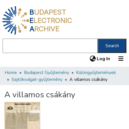
B
UDAPEST
E
LECTRONIC
A
RCHIVE
Search
(current
Log In
Home
Budapest Gyűjtemény
Különgyűjtemények
Communities & Collections
Sajtókivágat-gyűjtemény
A villamos csákány
All of DSpace
A villamos csákány
Statistics
About us