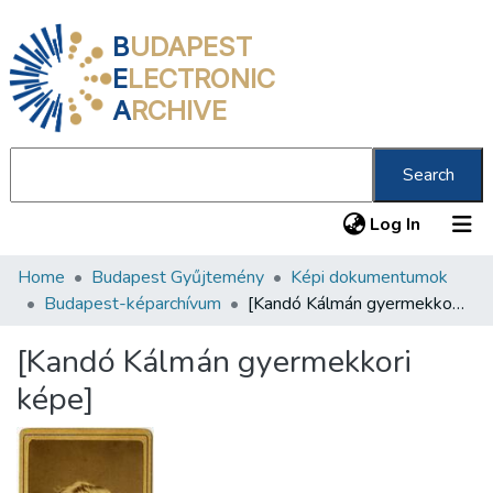
B
UDAPEST
E
LECTRONIC
A
RCHIVE
Search
(current
Log In
Home
Budapest Gyűjtemény
Képi dokumentumok
Communities & Collections
Budapest-képarchívum
[Kandó Kálmán gyermekkori képe]
All of DSpace
[Kandó Kálmán gyermekkori
Statistics
képe]
About us