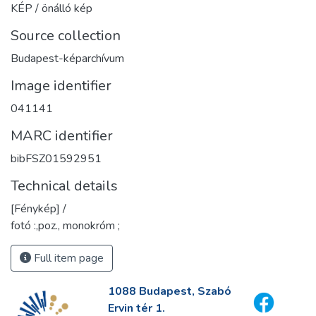
KÉP / önálló kép
Source collection
Budapest-képarchívum
Image identifier
041141
MARC identifier
bibFSZ01592951
Technical details
[Fénykép] /
fotó :,poz., monokróm ;
Full item page
1088 Budapest, Szabó
Ervin tér 1.