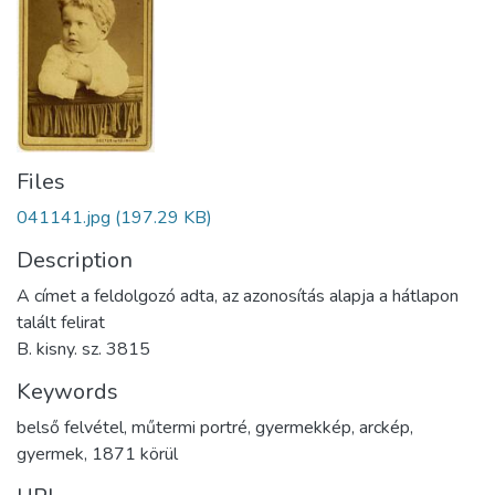
Files
041141.jpg
(197.29 KB)
Description
A címet a feldolgozó adta, az azonosítás alapja a hátlapon
talált felirat
B. kisny. sz. 3815
Keywords
belső felvétel
,
műtermi portré
,
gyermekkép
,
arckép
,
gyermek
,
1871 körül