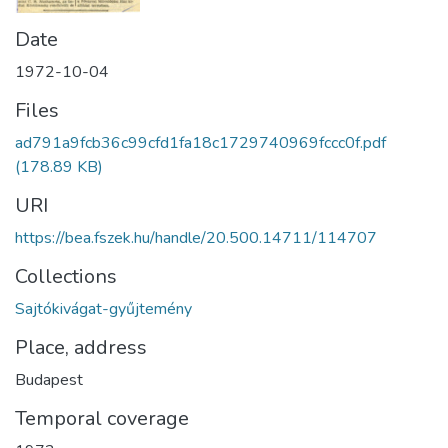
Date
1972-10-04
Files
ad791a9fcb36c99cfd1fa18c1729740969fccc0f.pdf
(178.89 KB)
URI
https://bea.fszek.hu/handle/20.500.14711/114707
Collections
Sajtókivágat-gyűjtemény
Place, address
Budapest
Temporal coverage