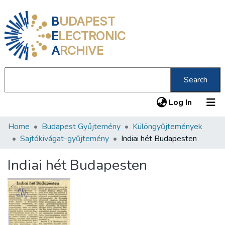
B
UDAPEST
E
LECTRONIC
A
RCHIVE
Search
(current
Log In
Home
Budapest Gyűjtemény
Különgyűjtemények
Communities & Collections
Sajtókivágat-gyűjtemény
Indiai hét Budapesten
All of DSpace
Indiai hét Budapesten
Statistics
About us