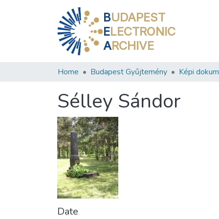
B
UDAPEST
E
LECTRONIC
A
RCHIVE
Home
Budapest Gyűjtemény
Képi doku
Sélley Sándor
Date