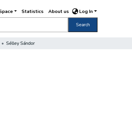
DSpace
Statistics
About us
Log In
Search
Sélley Sándor