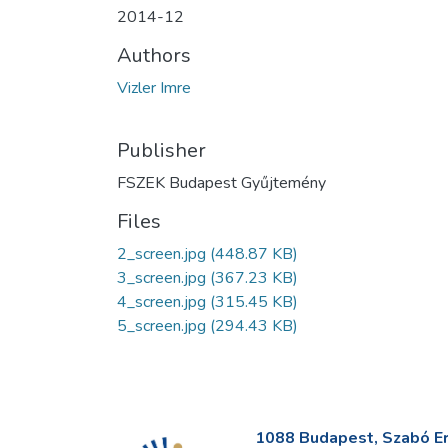
2014-12
Authors
Vizler Imre
Publisher
FSZEK Budapest Gyűjtemény
Files
2_screen.jpg
(448.87 KB)
3_screen.jpg
(367.23 KB)
4_screen.jpg
(315.45 KB)
5_screen.jpg
(294.43 KB)
1088 Budapest, Szabó Erv