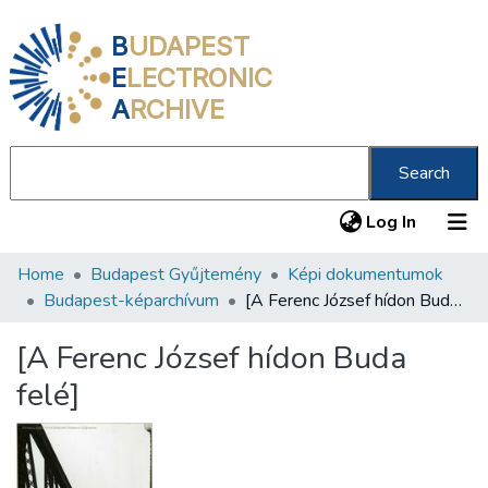
B
UDAPEST
E
LECTRONIC
A
RCHIVE
Search
(current
Log In
Home
Budapest Gyűjtemény
Képi dokumentumok
Communities & Collections
Budapest-képarchívum
[A Ferenc József hídon Buda felé]
All of DSpace
[A Ferenc József hídon Buda
Statistics
felé]
About us