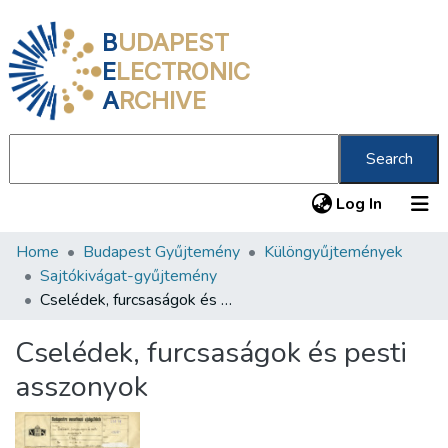
B
UDAPEST
E
LECTRONIC
A
RCHIVE
Search
(current
Log In
Home
Budapest Gyűjtemény
Különgyűjtemények
Communities & Collections
Sajtókivágat-gyűjtemény
All of DSpace
Cselédek, furcsaságok és pesti asszonyok
Statistics
Cselédek, furcsaságok és pesti
About us
asszonyok