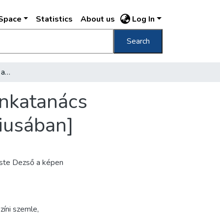
DSpace
Statistics
About us
Log In
Search
[Városi vezetők szemléje a Fővárosi Közmunkatanács székházának építési helyszinén 1937. márciusában]
unkatanács
iusában]
rste Dezső a képen
zíni szemle
,