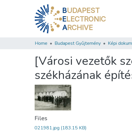
B
UDAPEST
E
LECTRONIC
A
RCHIVE
Home
Budapest Gyűjtemény
Képi doku
[Városi vezetők s
székházának építé
Files
021981.jpg
(183.15 KB)