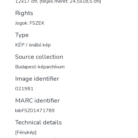
12x17 cm, (teljes méret: 24,5x18,5 cm)
Rights
Jogok: FSZEK
Type
KÉP / önálló kép
Source collection
Budapest-képarchívum
Image identifier
021981
MARC identifier
bibFSZ01471789
Technical details
[Fénykép]