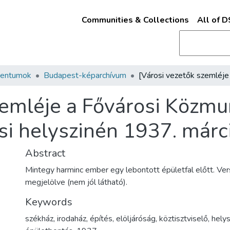
Communities & Collections
All of 
mentumok
Budapest-képarchívum
zemléje a Fővárosi Közm
si helyszinén 1937. márc
Abstract
Mintegy harminc ember egy lebontott épületfal előtt. Ve
megjelölve (nem jól látható).
Keywords
székház
,
irodaház
,
építés
,
elöljáróság
,
köztisztviselő
,
helys