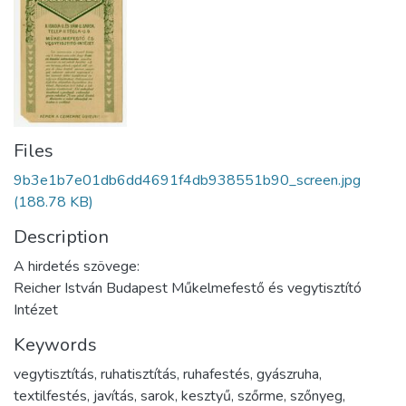
Files
9b3e1b7e01db6dd4691f4db938551b90_screen.jpg
(188.78 KB)
Description
A hirdetés szövege:
Reicher István Budapest Műkelmefestő és vegytisztító
Intézet
Keywords
vegytisztítás
,
ruhatisztítás
,
ruhafestés
,
gyászruha
,
textilfestés
,
javítás
,
sarok
,
kesztyű
,
szőrme
,
szőnyeg
,