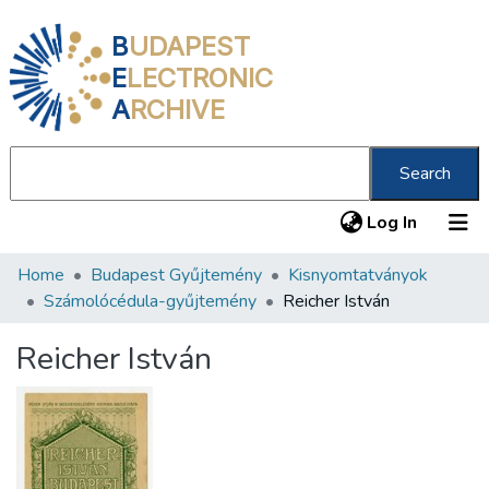
B
UDAPEST
E
LECTRONIC
A
RCHIVE
Search
(current
Log In
Home
Budapest Gyűjtemény
Kisnyomtatványok
Communities & Collections
Számolócédula-gyűjtemény
Reicher István
All of DSpace
Reicher István
Statistics
About us