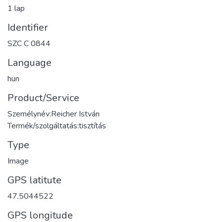
1 lap
Identifier
SZC C 0844
Language
hun
Product/Service
Személynév:Reicher István
Termék/szolgáltatás:tisztítás
Type
Image
GPS latitute
47.5044522
GPS longitude