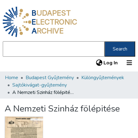
B
UDAPEST
E
LECTRONIC
A
RCHIVE
Search
(current
Log In
Home
Budapest Gyűjtemény
Különgyűjtemények
Communities & Collections
Sajtókivágat-gyűjtemény
All of DSpace
A Nemzeti Szinház fölépitése
Statistics
A Nemzeti Szinház fölépitése
About us