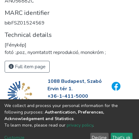
AN056882C
MARC identifier
bibFSZ01524569
Technical details
[Fénykép]
fotó :,poz., nyomtatott reprodukció, monokróm ;
Full item page
1088 Budapest, Szabó
Ervin tér 1.
+36-1-411-5000
info@fszek.hu
We collect and process your personal information for the
https://fszek.hu
following purposes:
Authentication, Preferences,
Acknowledgement and Statistics
.
To learn more, please read our
privacy policy
.
Customize
Decline
That's ok