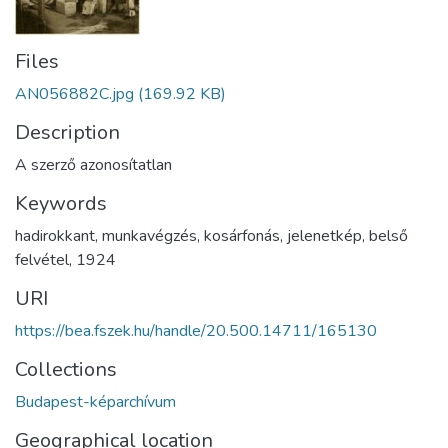
Files
AN056882C.jpg
(169.92 KB)
Description
A szerző azonosítatlan
Keywords
hadirokkant
,
munkavégzés
,
kosárfonás
,
jelenetkép
,
belső
felvétel
,
1924
URI
https://bea.fszek.hu/handle/20.500.14711/165130
Collections
Budapest-képarchívum
Geographical location