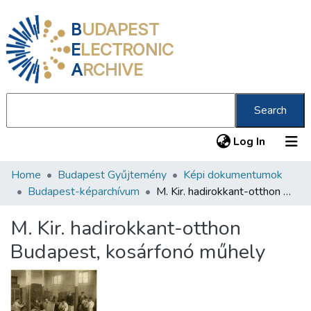
B
UDAPEST
E
LECTRONIC
A
RCHIVE
Search
(current
Log In
Home
Budapest Gyűjtemény
Képi dokumentumok
Communities & Collections
Budapest-képarchívum
M. Kir. hadirokkant-otthon Budapest, kosárfonó műhely
All of DSpace
M. Kir. hadirokkant-otthon
Statistics
Budapest, kosárfonó műhely
About us