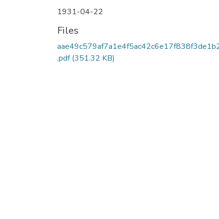
1931-04-22
Files
aae49c579af7a1e4f5ac42c6e17f838f3de1b
.pdf
(351.32 KB)