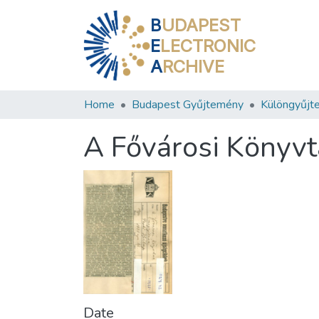
B
UDAPEST
E
LECTRONIC
A
RCHIVE
Home
Budapest Gyűjtemény
Különgyűjt
A Fővárosi Könyvt
Date