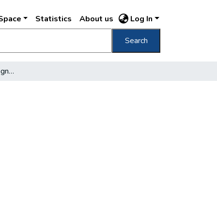
DSpace
Statistics
About us
Log In
Search
A Fővárosi Könyvtár megnyitása