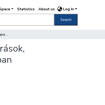
DSpace
Statistics
About us
Log In
Search
Alacsony vízállás miatt apadnak a gyógyforrások, előbukkannak a szökevényforrások a Dunában
rások,
ban