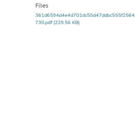
Files
361d6594d4e4d701dc55d47ddbc555f2564
730.pdf
(229.56 KB)