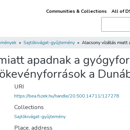
Communities & Collections
All of 
emények
Sajtókivágat-gyűjtemény
 miatt apadnak a gyógyfor
zökevényforrások a Duná
URI
https://bea.fszek.hu/handle/20.500.14711/127278
Collections
Sajtókivágat-gyűjtemény
Place, address