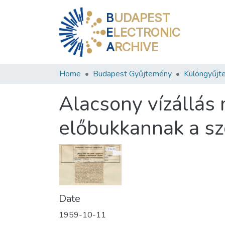
B
UDAPEST
E
LECTRONIC
A
RCHIVE
Home
Budapest Gyűjtemény
Különgyűjt
Alacsony vízállás
előbukkannak a s
Date
1959-10-11