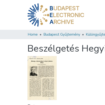
B
UDAPEST
E
LECTRONIC
A
RCHIVE
Home
Budapest Gyűjtemény
Különgyűjt
Beszélgetés Hegy