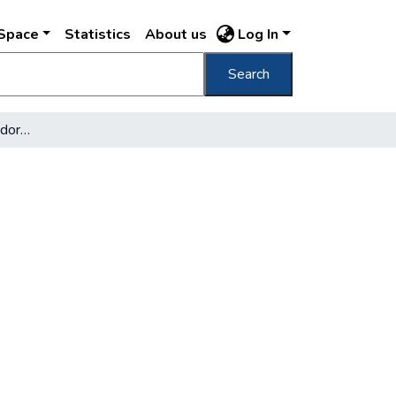
DSpace
Statistics
About us
Log In
Search
Beszélgetés Hegyi Nándorral