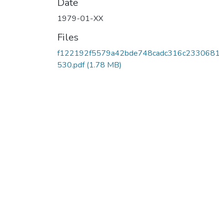
Date
1979-01-XX
Files
f122192f5579a42bde748cadc316c233068
530.pdf
(1.78 MB)