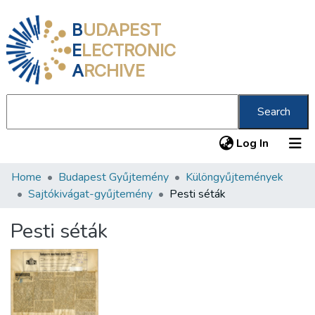
B
UDAPEST
E
LECTRONIC
A
RCHIVE
Search
(current
Log In
Home
Budapest Gyűjtemény
Különgyűjtemények
Communities & Collections
Sajtókivágat-gyűjtemény
Pesti séták
All of DSpace
Pesti séták
Statistics
About us