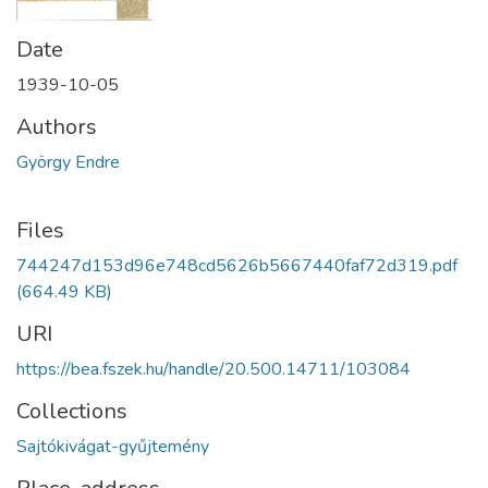
Date
1939-10-05
Authors
György Endre
Files
744247d153d96e748cd5626b5667440faf72d319.pdf
(664.49 KB)
URI
https://bea.fszek.hu/handle/20.500.14711/103084
Collections
Sajtókivágat-gyűjtemény