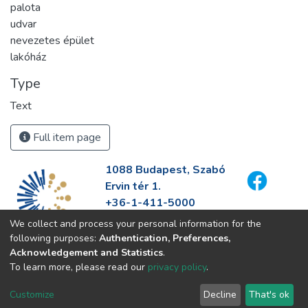
palota
udvar
nevezetes épület
lakóház
Type
Text
Full item page
1088 Budapest, Szabó
Ervin tér 1.
+36-1-411-5000
info@fszek.hu
We collect and process your personal information for the
https://fszek.hu
following purposes:
Authentication, Preferences,
Acknowledgement and Statistics
.
To learn more, please read our
privacy policy
.
Customize
Decline
That's ok