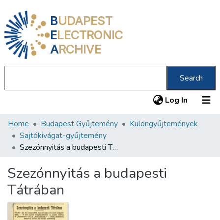
B
UDAPEST
E
LECTRONIC
A
RCHIVE
Search
(current
Log In
Home
Budapest Gyűjtemény
Különgyűjtemények
Communities & Collections
Sajtókivágat-gyűjtemény
All of DSpace
Szezónnyitás a budapesti Tátrában
Statistics
Szezónnyitás a budapesti
About us
Tátrában