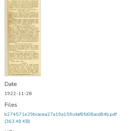
Date
1922-11-28
Files
b274571e29bcacea27a19a159cdaf6fd08acd84b.pdf
(363.48 KB)