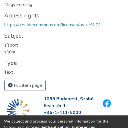
Magyarország
Access rights
https://creativecommons.org/licenses/by-nc/4.0/
Subject
sísport
sítúra
Type
Text
Full item page
1088 Budapest, Szabó
Ervin tér 1.
+36-1-411-5000
info@fszek.hu
We collect and process your personal information for the
https://fszek.hu
following purposes:
Authentication, Preferences,