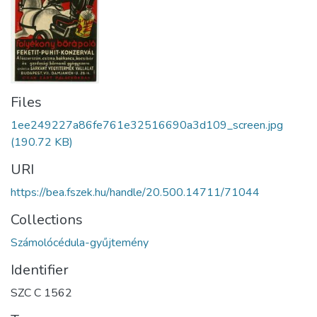
Files
1ee249227a86fe761e32516690a3d109_screen.jpg
(190.72 KB)
URI
https://bea.fszek.hu/handle/20.500.14711/71044
Collections
Számolócédula-gyűjtemény
Identifier
SZC C 1562