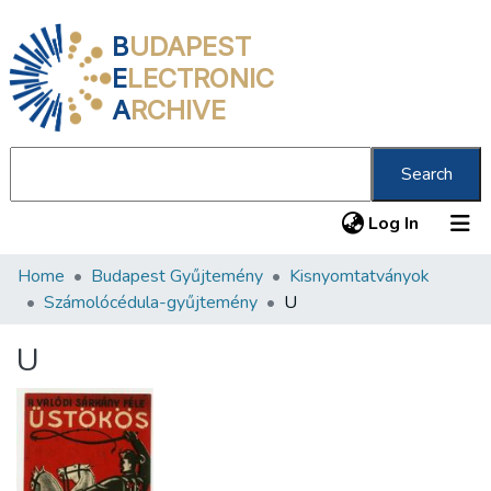
B
UDAPEST
E
LECTRONIC
A
RCHIVE
Search
(current
Log In
Home
Budapest Gyűjtemény
Kisnyomtatványok
Communities & Collections
Számolócédula-gyűjtemény
U
All of DSpace
U
Statistics
About us