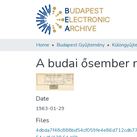
B
UDAPEST
E
LECTRONIC
A
RCHIVE
Home
Budapest Gyűjtemény
Különgyűjt
A budai ősember 
Date
1963-01-29
Files
4dbda7f48c888bd54cf059fe4e86d712cdb7