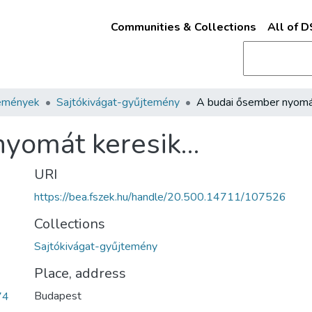
Communities & Collections
All of 
emények
Sajtókivágat-gyűjtemény
nyomát keresik…
URI
https://bea.fszek.hu/handle/20.500.14711/107526
Collections
Sajtókivágat-gyűjtemény
Place, address
Budapest
74