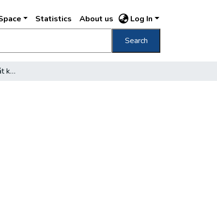
DSpace
Statistics
About us
Log In
Search
A budai ősember nyomát keresik…