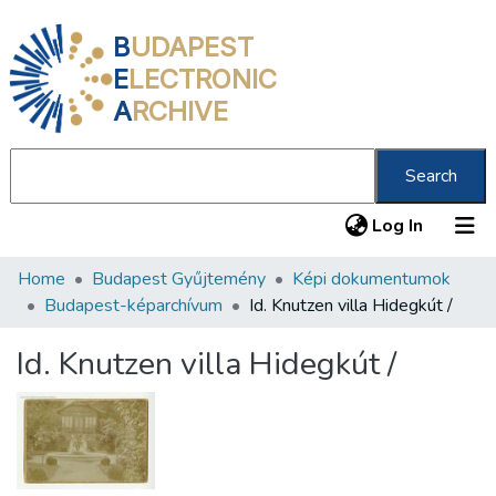
B
UDAPEST
E
LECTRONIC
A
RCHIVE
Search
(current
Log In
Home
Budapest Gyűjtemény
Képi dokumentumok
Communities & Collections
Budapest-képarchívum
Id. Knutzen villa Hidegkút /
All of DSpace
Id. Knutzen villa Hidegkút /
Statistics
About us