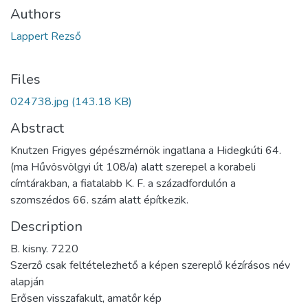
Authors
Lappert Rezső
Files
024738.jpg
(143.18 KB)
Abstract
Knutzen Frigyes gépészmérnök ingatlana a Hidegkúti 64.
(ma Hűvösvölgyi út 108/a) alatt szerepel a korabeli
címtárakban, a fiatalabb K. F. a századfordulón a
szomszédos 66. szám alatt építkezik.
Description
B. kisny. 7220
Szerző csak feltételezhető a képen szereplő kézírásos név
alapján
Erősen visszafakult, amatőr kép