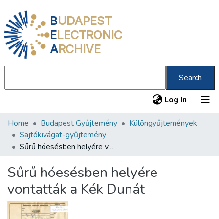
B
UDAPEST
E
LECTRONIC
A
RCHIVE
Search
(current
Log In
Home
Budapest Gyűjtemény
Különgyűjtemények
Communities & Collections
Sajtókivágat-gyűjtemény
All of DSpace
Sűrű hóesésben helyére vontatták a Kék Dunát
Statistics
Sűrű hóesésben helyére
About us
vontatták a Kék Dunát