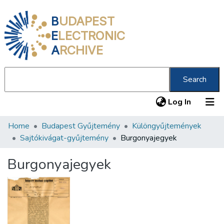
B
UDAPEST
E
LECTRONIC
A
RCHIVE
Search
(current
Log In
Home
Budapest Gyűjtemény
Különgyűjtemények
Communities & Collections
Sajtókivágat-gyűjtemény
Burgonyajegyek
All of DSpace
Burgonyajegyek
Statistics
About us