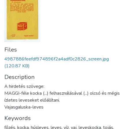
Files
4987886feefdf974896f2a4adf0c2826_screen.jpg
(120.87 KB)
Description
A hirdetés szövege:
MAGGI-féle kocka (...) felhasználásával (...) olcsó és mégis
ízletes leveseket előállítani.
Vajasgaluska-leves
Keywords
főzés
,
kocka
,
húsleves
,
leves
,
víz
,
vaj
,
leveskocka
,
tojás
,