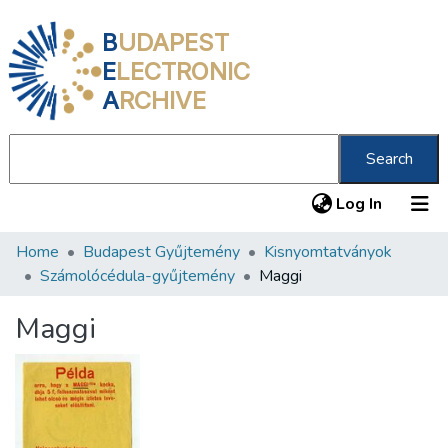
B
UDAPEST
E
LECTRONIC
A
RCHIVE
Search
(current
Log In
Home
Budapest Gyűjtemény
Kisnyomtatványok
Communities & Collections
Számolócédula-gyűjtemény
Maggi
All of DSpace
Maggi
Statistics
About us