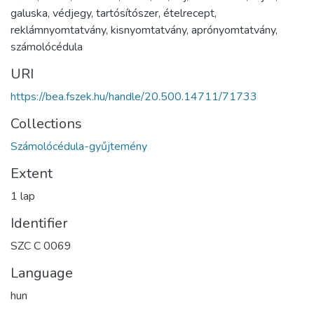
galuska
,
védjegy
,
tartósítószer
,
ételrecept
,
reklámnyomtatvány
,
kisnyomtatvány
,
aprónyomtatvány
,
számolócédula
URI
https://bea.fszek.hu/handle/20.500.14711/71733
Collections
Számolócédula-gyűjtemény
Extent
1 lap
Identifier
SZC C 0069
Language
hun