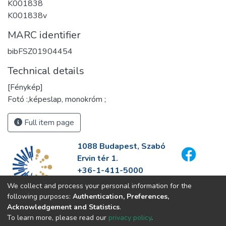
K001838
K001838v
MARC identifier
bibFSZ01904454
Technical details
[Fénykép]
Fotó :,képeslap, monokróm ;
Full item page
1088 Budapest, Szabó
Ervin tér 1.
+36-1-411-5000
info@fszek.hu
We collect and process your personal information for the
https://fszek.hu
following purposes:
Authentication, Preferences,
Acknowledgement and Statistics
.
To learn more, please read our
privacy policy
.