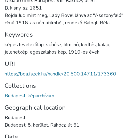
A kiadó címe: Budapest VIII. Rákóczy út 51.
B. kisny. sz. 1651
Bojda Juci mint Meg, Lady Rovel lánya az "Asszonyfaló"
című 1918-as némafilmből, rendező Balogh Béla
Keywords
képes levelezőlap
,
színész
,
film
,
nő
,
kerítés
,
kalap
,
jelenetkép
,
egészalakos kép
,
1910-es évek
URI
https://bea.fszek.hu/handle/20.500.14711/173360
Collections
Budapest-képarchívum
Geographical location
Budapest
Budapest. 8. kerület. Rákóczi út 51.
Date