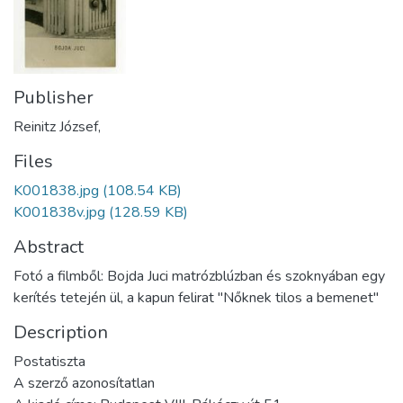
Publisher
Reinitz József,
Files
K001838.jpg
(108.54 KB)
K001838v.jpg
(128.59 KB)
Abstract
Fotó a filmből: Bojda Juci matrózblúzban és szoknyában egy
kerítés tetején ül, a kapun felirat "Nőknek tilos a bemenet"
Description
Postatiszta
A szerző azonosítatlan