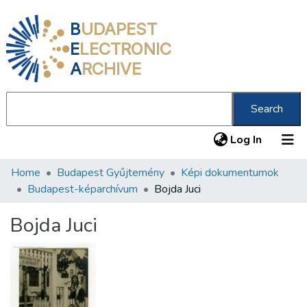
B
UDAPEST
E
LECTRONIC
A
RCHIVE
Search
(current
Log In
Home
Budapest Gyűjtemény
Képi dokumentumok
Communities & Collections
Budapest-képarchívum
Bojda Juci
All of DSpace
Bojda Juci
Statistics
About us