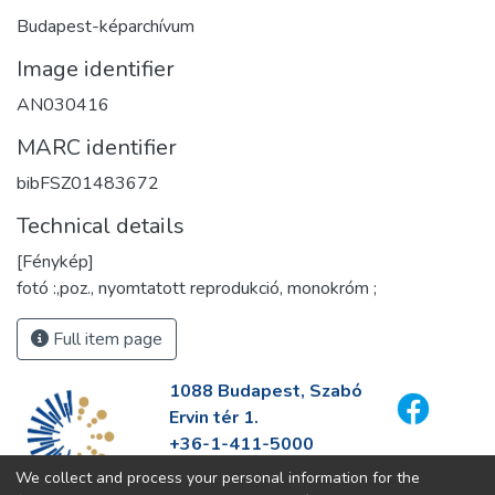
Budapest-képarchívum
Image identifier
AN030416
MARC identifier
bibFSZ01483672
Technical details
[Fénykép]
fotó :,poz., nyomtatott reprodukció, monokróm ;
Full item page
1088 Budapest, Szabó
Ervin tér 1.
+36-1-411-5000
info@fszek.hu
We collect and process your personal information for the