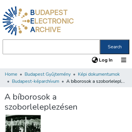
B
UDAPEST
E
LECTRONIC
A
RCHIVE
Search
(current
Log In
Home
Budapest Gyűjtemény
Képi dokumentumok
Communities & Collections
Budapest-képarchívum
A bíborosok a szoborleleplezésen
All of DSpace
A bíborosok a
Statistics
szoborleleplezésen
About us