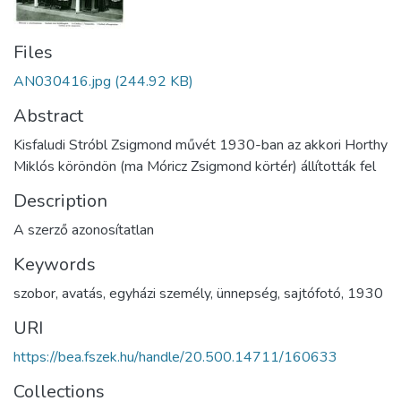
Files
AN030416.jpg
(244.92 KB)
Abstract
Kisfaludi Stróbl Zsigmond művét 1930-ban az akkori Horthy
Miklós köröndön (ma Móricz Zsigmond körtér) állították fel
Description
A szerző azonosítatlan
Keywords
szobor
,
avatás
,
egyházi személy
,
ünnepség
,
sajtófotó
,
1930
URI
https://bea.fszek.hu/handle/20.500.14711/160633
Collections