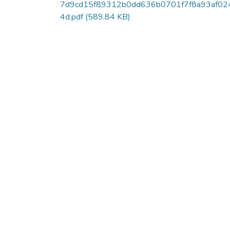
7d9cd15f89312b0dd636b0701f7f8a93af02
4d.pdf
(589.84 KB)