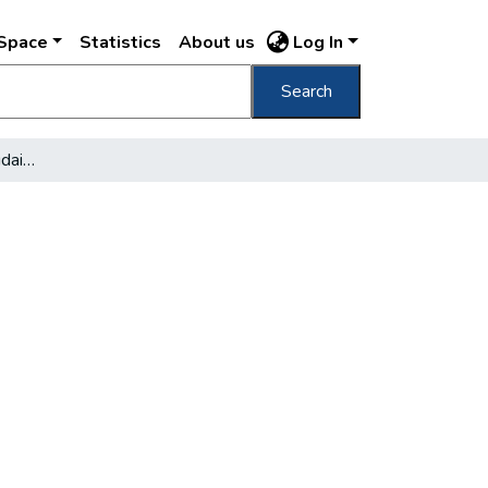
DSpace
Statistics
About us
Log In
Search
Hogyan építik fel az óbudai hidat