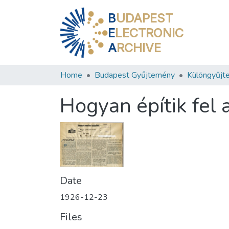
B
UDAPEST
E
LECTRONIC
A
RCHIVE
Home
Budapest Gyűjtemény
Különgyűjt
Hogyan építik fel 
Date
1926-12-23
Files