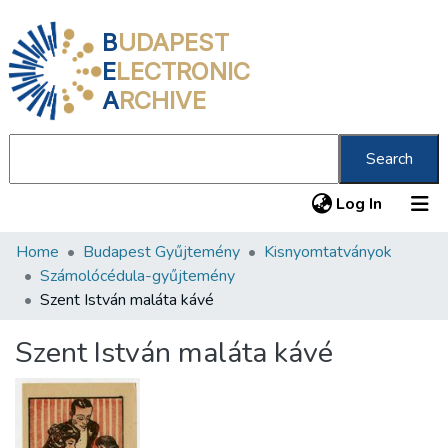
B
UDAPEST
E
LECTRONIC
A
RCHIVE
Search
(current
Log In
Home
Budapest Gyűjtemény
Kisnyomtatványok
Communities & Collections
Számolócédula-gyűjtemény
All of DSpace
Szent István maláta kávé
Statistics
Szent István maláta kávé
About us