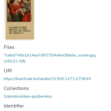
Files
7cebd746b1b14ea7d9f7394e6e0fda9e_screen.jpg
(165.91 KB)
URI
https://bea.fszek.hu/handle/20.500.14711/70649
Collections
Számolócédula-gyűjtemény
Identifier