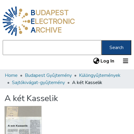
B
UDAPEST
E
LECTRONIC
A
RCHIVE
Search
(current
Log In
Home
Budapest Gyűjtemény
Különgyűjtemények
Communities & Collections
Sajtókivágat-gyűjtemény
A két Kasselik
All of DSpace
A két Kasselik
Statistics
About us