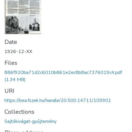
Date
1926-12-XX
Files
886f920ba71d2c6010b861e2ec8b8ac7376019c4.pdf
(1.34 MB)
URI
https://bea.fszek.hu/handle/20.500.14711/109901
Collections
Sajtókivágat-gyűjtemény