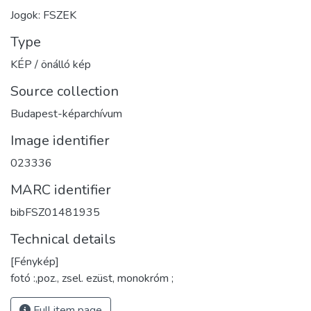
Jogok: FSZEK
Type
KÉP / önálló kép
Source collection
Budapest-képarchívum
Image identifier
023336
MARC identifier
bibFSZ01481935
Technical details
[Fénykép]
fotó :,poz., zsel. ezüst, monokróm ;
Full item page