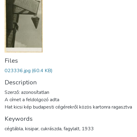
Files
023336.jpg
(60.4 KB)
Description
Szerző: azonosítatlan
A címet a feldolgozó adta
Hat kicsi kép budapesti cégérekről közös kartonra ragasztva
Keywords
cégtábla
,
kisipar
,
cukrászda
,
fagylalt
,
1933