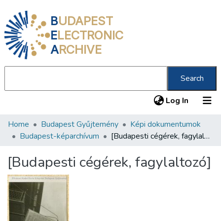
B
UDAPEST
E
LECTRONIC
A
RCHIVE
Search
(current
Log In
Home
Budapest Gyűjtemény
Képi dokumentumok
Communities & Collections
Budapest-képarchívum
[Budapesti cégérek, fagylaltozó]
All of DSpace
[Budapesti cégérek, fagylaltozó]
Statistics
About us