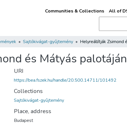
Communities & Collections
All of 
emények
Sajtókivágat-gyűjtemény
imond és Mátyás palotájá
URI
https://bea.fszek.hu/handle/20.500.14711/101492
Collections
Sajtókivágat-gyűjtemény
Place, address
Budapest