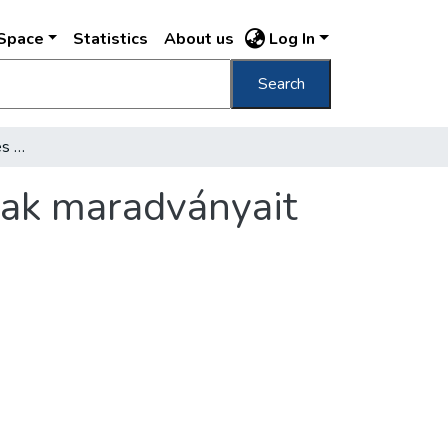
DSpace
Statistics
About us
Log In
Search
Helyreállítják Zsimond és Mátyás palotájának maradványait
nak maradványait