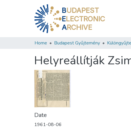
B
UDAPEST
E
LECTRONIC
A
RCHIVE
Home
Budapest Gyűjtemény
Különgyűjt
Helyreállítják Zs
Date
1961-08-06