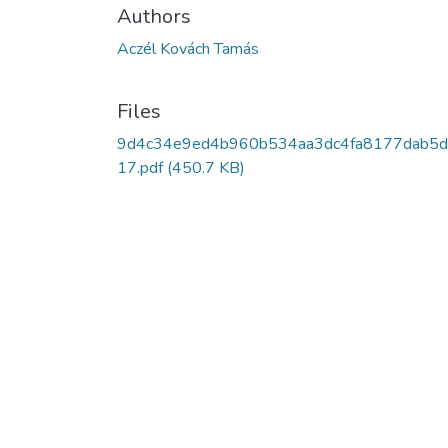
Authors
Aczél Kovách Tamás
Files
9d4c34e9ed4b960b534aa3dc4fa8177dab5d
17.pdf
(450.7 KB)