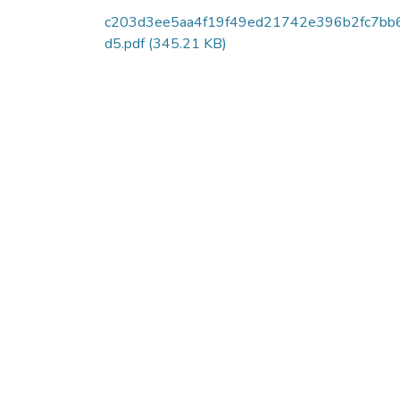
c203d3ee5aa4f19f49ed21742e396b2fc7bb
d5.pdf
(345.21 KB)