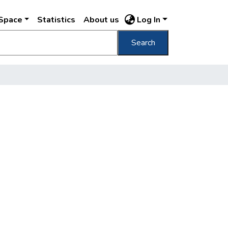
DSpace
Statistics
About us
Log In
Search