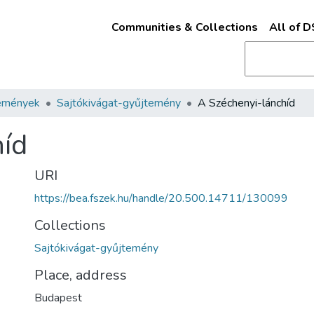
Communities & Collections
All of 
emények
Sajtókivágat-gyűjtemény
A Széchenyi-lánchíd
híd
URI
https://bea.fszek.hu/handle/20.500.14711/130099
Collections
Sajtókivágat-gyűjtemény
Place, address
Budapest