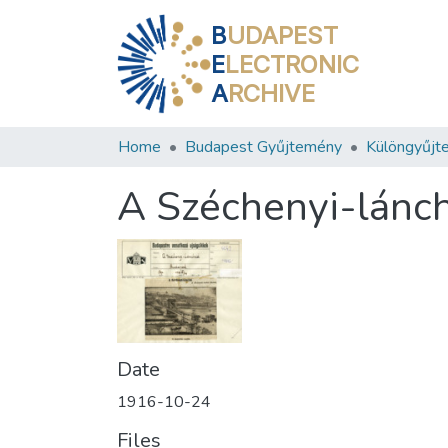
B
UDAPEST
E
LECTRONIC
A
RCHIVE
Home
Budapest Gyűjtemény
Különgyűjt
A Széchenyi-lánc
Date
1916-10-24
Files