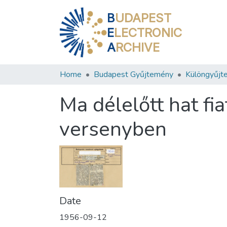
B
UDAPEST
E
LECTRONIC
A
RCHIVE
Home
Budapest Gyűjtemény
Különgyűjt
Ma délelőtt hat fi
versenyben
Date
1956-09-12