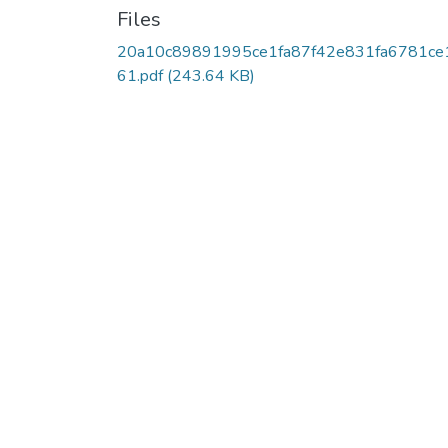
Files
20a10c89891995ce1fa87f42e831fa6781ce
61.pdf
(243.64 KB)