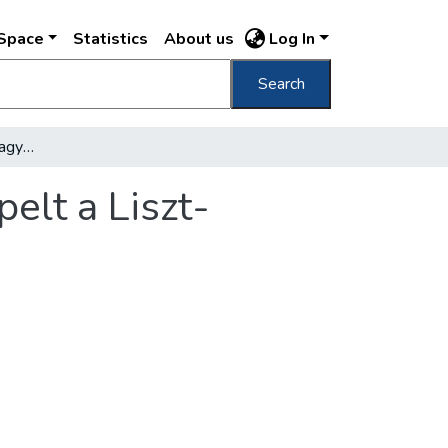
DSpace
Statistics
About us
Log In
Search
Ma délelőtt hat fiatal magyar művész szerepelt a Liszt-versenyben
elt a Liszt-