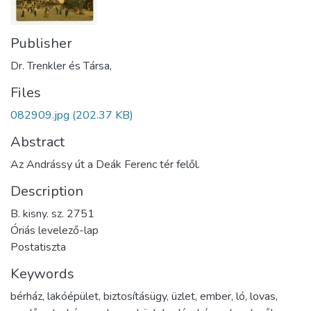
Publisher
Dr. Trenkler és Társa,
Files
082909.jpg
(202.37 KB)
Abstract
Az Andrássy út a Deák Ferenc tér felől.
Description
B. kisny. sz. 2751
Óriás levelező-lap
Postatiszta
Keywords
bérház
,
lakóépület
,
biztosításügy
,
üzlet
,
ember
,
ló
,
lovas
,