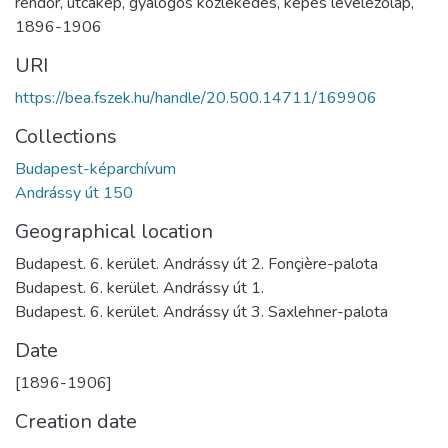
rendőr
,
utcakép
,
gyalogos közlekedés
,
képes levelezőlap
,
1896-1906
URI
https://bea.fszek.hu/handle/20.500.14711/169906
Collections
Budapest-képarchívum
Andrássy út 150
Geographical location
Budapest. 6. kerület. Andrássy út 2. Fonçière-palota
Budapest. 6. kerület. Andrássy út 1.
Budapest. 6. kerület. Andrássy út 3. Saxlehner-palota
Date
[1896-1906]
Creation date