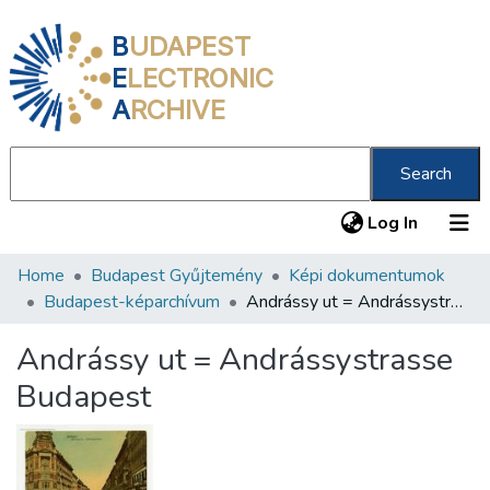
B
UDAPEST
E
LECTRONIC
A
RCHIVE
Search
(current
Log In
Home
Budapest Gyűjtemény
Képi dokumentumok
Communities & Collections
Budapest-képarchívum
Andrássy ut = Andrássystrasse Budapest
All of DSpace
Andrássy ut = Andrássystrasse
Statistics
Budapest
About us