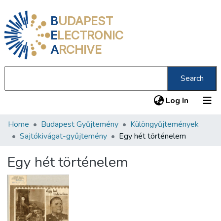
B
UDAPEST
E
LECTRONIC
A
RCHIVE
Search
(current
Log In
Home
Budapest Gyűjtemény
Különgyűjtemények
Communities & Collections
Sajtókivágat-gyűjtemény
Egy hét történelem
All of DSpace
Egy hét történelem
Statistics
About us