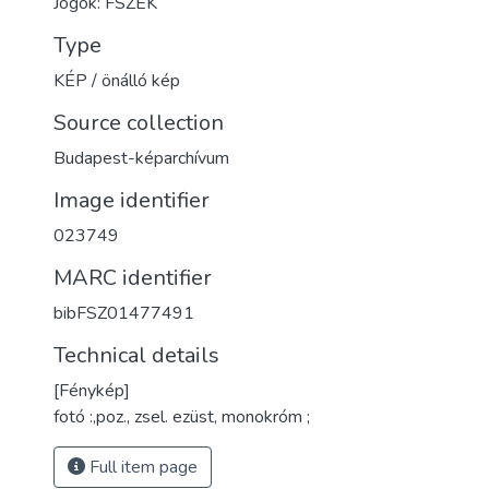
Jogok: FSZEK
Type
KÉP / önálló kép
Source collection
Budapest-képarchívum
Image identifier
023749
MARC identifier
bibFSZ01477491
Technical details
[Fénykép]
fotó :,poz., zsel. ezüst, monokróm ;
Full item page