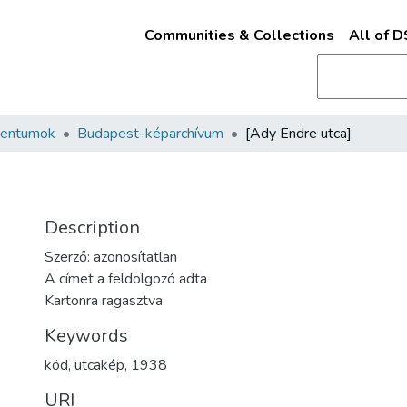
Communities & Collections
All of 
mentumok
Budapest-képarchívum
[Ady Endre utca]
Description
Szerző: azonosítatlan
A címet a feldolgozó adta
Kartonra ragasztva
Keywords
köd
,
utcakép
,
1938
URI