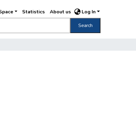
DSpace
Statistics
About us
Log In
Search