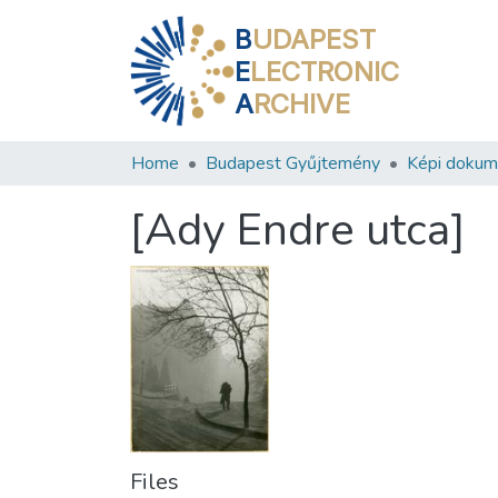
B
UDAPEST
E
LECTRONIC
A
RCHIVE
Home
Budapest Gyűjtemény
Képi doku
[Ady Endre utca]
Files