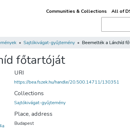
Communities & Collections
All of 
emények
Sajtókivágat-gyűjtemény
íd főtartóját
URI
https://bea.fszek.hu/handle/20.500.14711/130351
Collections
Sajtókivágat-gyűjtemény
Place, address
Budapest
4a