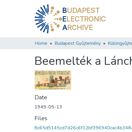
B
UDAPEST
E
LECTRONIC
A
RCHIVE
Home
Budapest Gyűjtemény
Különgyűjt
Beemelték a Lánch
Date
1949-05-13
Files
8c65d5145cd7d26c6f12bf396940cac4b348