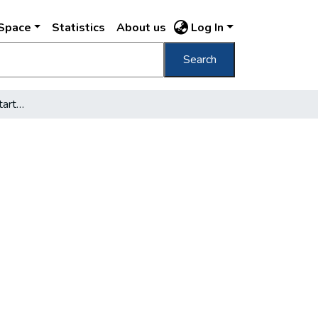
DSpace
Statistics
About us
Log In
Search
Beemelték a Lánchíd főtartóját