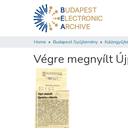
B
UDAPEST
E
LECTRONIC
A
RCHIVE
Home
Budapest Gyűjtemény
Különgyűjt
Végre megnyílt Új