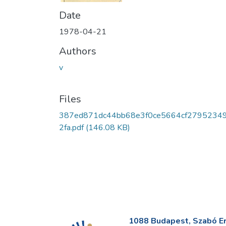
Date
1978-04-21
Authors
v
Files
387ed871dc44bb68e3f0ce5664cf2795234
2fa.pdf
(146.08 KB)
1088 Budapest, Szabó Erv