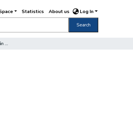
DSpace
Statistics
About us
Log In
Search
Végre megnyílt Újpalotán a könyvtár