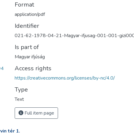
Format
application/pdf
Identifier
021-62-1978-04-21-Magyar-ifjusag-001-001-gizi00
Is part of
Magyar ifjúság
Access rights
94
https://creativecommons.org/licenses/by-nc/4.0/
Type
Text
Full item page
in tér 1.