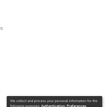
01
We collect and process your personal information for the
following purposes:
Authentication, Preferences,