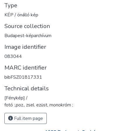
Type
KÉP / önálló kép
Source collection
Budapest-képarchívum
Image identifier
083044
MARC identifier
bibFSZ01817331
Technical details
[Fénykép] /
fotó :,poz., zsel. ezüst, monokróm ;
Full item page