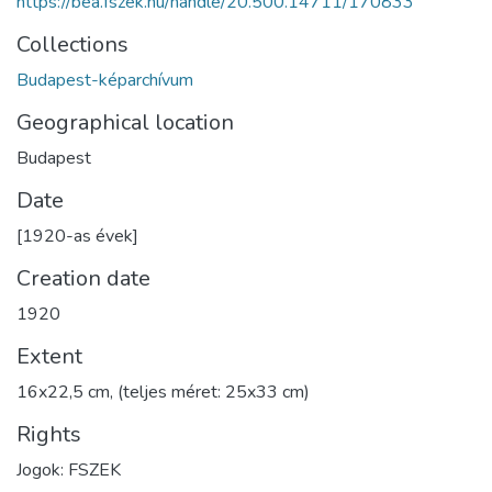
https://bea.fszek.hu/handle/20.500.14711/170833
Collections
Budapest-képarchívum
Geographical location
Budapest
Date
[1920-as évek]
Creation date
1920
Extent
16x22,5 cm, (teljes méret: 25x33 cm)
Rights
Jogok: FSZEK