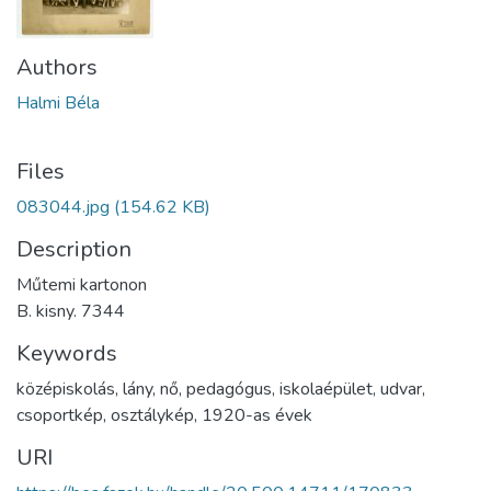
Authors
Halmi Béla
Files
083044.jpg
(154.62 KB)
Description
Műtemi kartonon
B. kisny. 7344
Keywords
középiskolás
,
lány
,
nő
,
pedagógus
,
iskolaépület
,
udvar
,
csoportkép
,
osztálykép
,
1920-as évek
URI