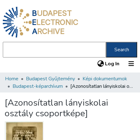
B
UDAPEST
E
LECTRONIC
A
RCHIVE
Search
(current
Log In
Home
Budapest Gyűjtemény
Képi dokumentumok
Communities & Collections
Budapest-képarchívum
[Azonosítatlan lányiskolai osztály csoportképe]
All of DSpace
[Azonosítatlan lányiskolai
Statistics
osztály csoportképe]
About us