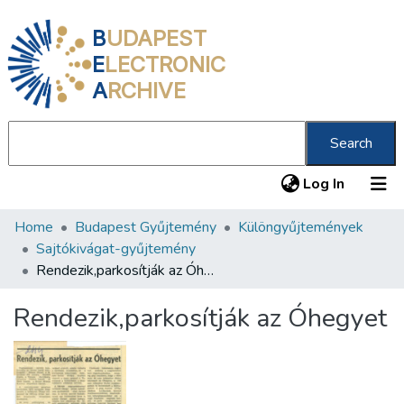
B
UDAPEST
E
LECTRONIC
A
RCHIVE
Search
(current
Log In
Home
Budapest Gyűjtemény
Különgyűjtemények
Communities & Collections
Sajtókivágat-gyűjtemény
All of DSpace
Rendezik,parkosítják az Óhegyet
Statistics
Rendezik,parkosítják az Óhegyet
About us