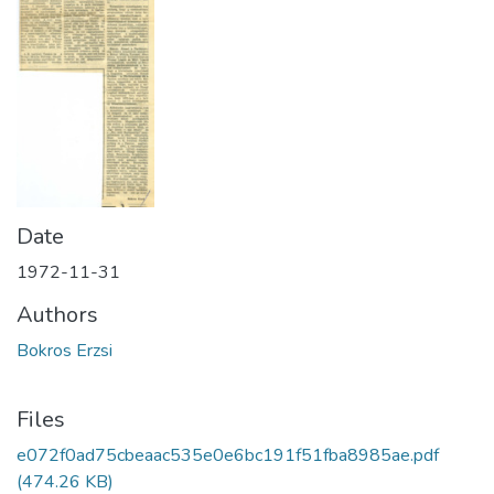
Date
1972-11-31
Authors
Bokros Erzsi
Files
e072f0ad75cbeaac535e0e6bc191f51fba8985ae.pdf
(474.26 KB)